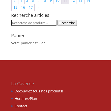
←
1
2
3
…
8
9
10
11
12
13
14
15
16
17
→
Recherche articles
Recherche
Recherche
pour :
Panier
Votre panier est vide.
La Caverne
Découvrez tous nos produits!
Horaires/Plan
Contact