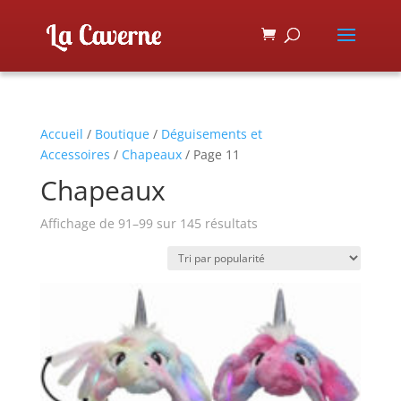
Accueil
/
Boutique
/
Déguisements et
Accessoires
/
Chapeaux
/ Page 11
Chapeaux
Affichage de 91–99 sur 145 résultats