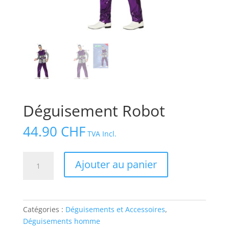
Déguisement Robot
44.90
CHF
TVA Incl.
quantité
Ajouter au panier
de
Déguisement
Robot
Catégories :
Déguisements et Accessoires
,
Déguisements homme