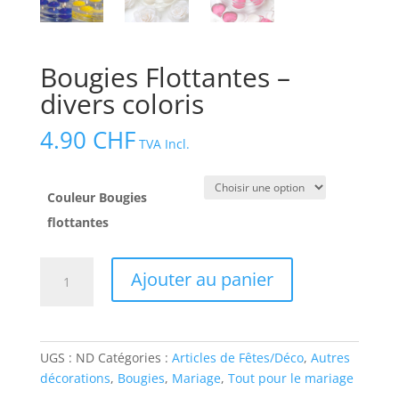
Bougies Flottantes –
divers coloris
4.90
CHF
TVA Incl.
Couleur Bougies
flottantes
quantité
Ajouter au panier
de
Bougies
Flottantes
-
UGS :
ND
Catégories :
Articles de Fêtes/Déco
,
Autres
divers
décorations
,
Bougies
,
Mariage
,
Tout pour le mariage
coloris